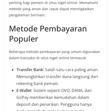
penting bagi pemain di situs togel online. Memahami
metode yang aman dan cepat dapat meningkatkan
pengalaman bermain.
Metode Pembayaran
Populer
Beberapa metode pembayaran yang umum digunakan
dalam transaksi di situs togel online termasuk:
Transfer Bank
: Salah satu cara paling aman.
Memungkinkan transfer dana langsung dari
rekening bank pemain.
E-Wallet
: Sistem seperti OVO, DANA, dan
GoPay memberikan kemudahan dalam
deposit dan penarikan. Pengguna hanya