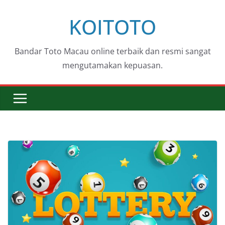
Skip
KOITOTO
to
content
Bandar Toto Macau online terbaik dan resmi sangat
mengutamakan kepuasan.