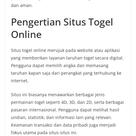
dan aman.
Pengertian Situs Togel
Online
Situs togel online merujuk pada website atau aplikasi
yang memberikan layanan taruhan togel secara digital.
Pengguna dapat memilih angka dan memasang
taruhan kapan saja dari perangkat yang terhubung ke
internet.
Situs ini biasanya menawarkan berbagai jenis
permainan togel seperti 4D, 3D, dan 2D, serta berbagai
pasaran internasional. Pengguna dapat melihat hasil
undian, statistik, dan informasi lain yang relevan.
Keamanan transaksi dan data pribadi juga menjadi
fokus utama pada situs-situs ini.