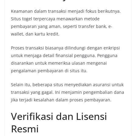
Keamanan dalam transaksi menjadi fokus berikutnya.
Situs togel terpercaya menawarkan metode
pembayaran yang aman, seperti transfer bank, e-
wallet, dan kartu kredit.
Proses transaksi biasanya dilindungi dengan enkripsi
untuk menjaga detail finansial pengguna. Pengguna
disarankan untuk memeriksa ulasan mengenai
pengalaman pembayaran di situs itu.
Selain itu, beberapa situs menyediakan asuransi untuk
transaksi yang gagal. Ini menjamin pengembalian dana
jika terjadi kesalahan dalam proses pembayaran.
Verifikasi dan Lisensi
Resmi