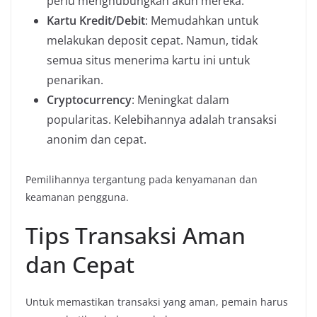
perlu menghubungkan akun mereka.
Kartu Kredit/Debit
: Memudahkan untuk
melakukan deposit cepat. Namun, tidak
semua situs menerima kartu ini untuk
penarikan.
Cryptocurrency
: Meningkat dalam
popularitas. Kelebihannya adalah transaksi
anonim dan cepat.
Pemilihannya tergantung pada kenyamanan dan
keamanan pengguna.
Tips Transaksi Aman
dan Cepat
Untuk memastikan transaksi yang aman, pemain harus