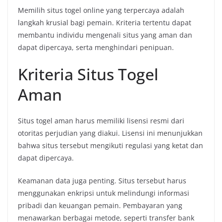
Memilih situs togel online yang terpercaya adalah
langkah krusial bagi pemain. Kriteria tertentu dapat
membantu individu mengenali situs yang aman dan
dapat dipercaya, serta menghindari penipuan.
Kriteria Situs Togel
Aman
Situs togel aman harus memiliki lisensi resmi dari
otoritas perjudian yang diakui. Lisensi ini menunjukkan
bahwa situs tersebut mengikuti regulasi yang ketat dan
dapat dipercaya.
Keamanan data juga penting. Situs tersebut harus
menggunakan enkripsi untuk melindungi informasi
pribadi dan keuangan pemain. Pembayaran yang
menawarkan berbagai metode, seperti transfer bank