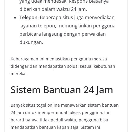
yang tidak mendesak. Respons biasanya
diberikan dalam waktu 24 jam.
Telepon
: Beberapa situs juga menyediakan
layanan telepon, memungkinkan pengguna
berbicara langsung dengan perwakilan
dukungan.
Keberagaman ini memastikan pengguna merasa
didengar dan mendapatkan solusi sesuai kebutuhan
mereka.
Sistem Bantuan 24 Jam
Banyak situs togel online menawarkan sistem bantuan
24 jam untuk mempermudah akses pengguna. Ini
berarti bahwa tidak peduli waktu, pengguna bisa
mendapatkan bantuan kapan saja. Sistem ini