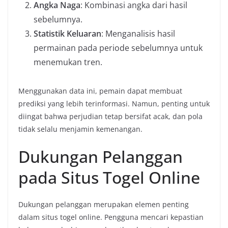
Angka Naga
: Kombinasi angka dari hasil
sebelumnya.
Statistik Keluaran
: Menganalisis hasil
permainan pada periode sebelumnya untuk
menemukan tren.
Menggunakan data ini, pemain dapat membuat
prediksi yang lebih terinformasi. Namun, penting untuk
diingat bahwa perjudian tetap bersifat acak, dan pola
tidak selalu menjamin kemenangan.
Dukungan Pelanggan
pada Situs Togel Online
Dukungan pelanggan merupakan elemen penting
dalam situs togel online. Pengguna mencari kepastian