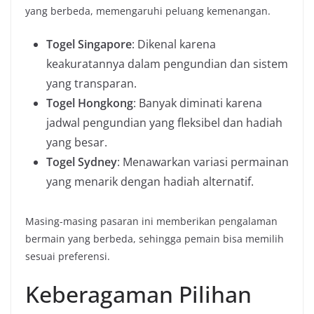
yang berbeda, memengaruhi peluang kemenangan.
Togel Singapore
: Dikenal karena
keakuratannya dalam pengundian dan sistem
yang transparan.
Togel Hongkong
: Banyak diminati karena
jadwal pengundian yang fleksibel dan hadiah
yang besar.
Togel Sydney
: Menawarkan variasi permainan
yang menarik dengan hadiah alternatif.
Masing-masing pasaran ini memberikan pengalaman
bermain yang berbeda, sehingga pemain bisa memilih
sesuai preferensi.
Keberagaman Pilihan