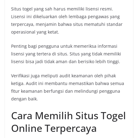
Situs togel yang sah harus memiliki lisensi resmi.
Lisensi ini dikeluarkan oleh lembaga pengawas yang
terpercaya, menjamin bahwa situs mematuhi standar
operasional yang ketat.
Penting bagi pengguna untuk memeriksa informasi
lisensi yang tertera di situs. Situs yang tidak memiliki
lisensi bisa jadi tidak aman dan berisiko lebih tinggi.
Verifikasi juga meliputi audit keamanan oleh pihak
ketiga. Audit ini membantu memastikan bahwa semua
fitur keamanan berfungsi dan melindungi pengguna
dengan baik.
Cara Memilih Situs Togel
Online Terpercaya