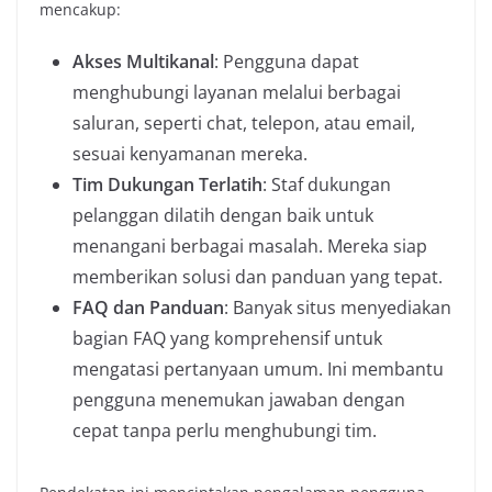
mencakup:
Akses Multikanal
: Pengguna dapat
menghubungi layanan melalui berbagai
saluran, seperti chat, telepon, atau email,
sesuai kenyamanan mereka.
Tim Dukungan Terlatih
: Staf dukungan
pelanggan dilatih dengan baik untuk
menangani berbagai masalah. Mereka siap
memberikan solusi dan panduan yang tepat.
FAQ dan Panduan
: Banyak situs menyediakan
bagian FAQ yang komprehensif untuk
mengatasi pertanyaan umum. Ini membantu
pengguna menemukan jawaban dengan
cepat tanpa perlu menghubungi tim.