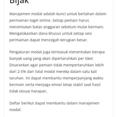
Manajemen modal adalah kunci untuk bertahan dalam
permainan togel online. Setiap pemain harus
menentukan batas anggaran sebelum mulai bermain.
Mengalokasikan dana khusus untuk setiap sesi
permainan dapat mencegah kerugian besar.
Pengaturan modal juga termasuk menentukan berapa
banyak uang yang akan dipertaruhkan per tiket.
Disarankan agar pemain tidak mempertaruhkan lebih
dari 2-5% dari total modal mereka dalam satu kali
taruhan. Ini dapat membantu memperpanjang waktu
bermain serta menjaga emosi tetap stabil saat hasil
tidak sesuai harapan.
Daftar berikut dapat membantu dalam manajemen
modal: