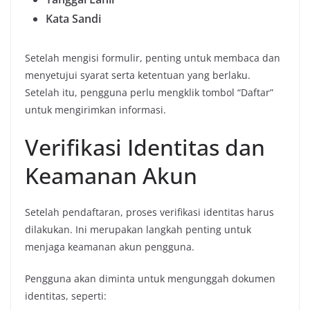
Kata Sandi
Setelah mengisi formulir, penting untuk membaca dan
menyetujui syarat serta ketentuan yang berlaku.
Setelah itu, pengguna perlu mengklik tombol “Daftar”
untuk mengirimkan informasi.
Verifikasi Identitas dan
Keamanan Akun
Setelah pendaftaran, proses verifikasi identitas harus
dilakukan. Ini merupakan langkah penting untuk
menjaga keamanan akun pengguna.
Pengguna akan diminta untuk mengunggah dokumen
identitas, seperti: