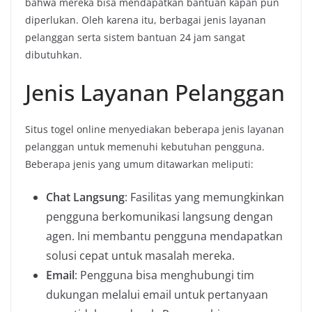
bahwa mereka bisa mendapatkan bantuan kapan pun
diperlukan. Oleh karena itu, berbagai jenis layanan
pelanggan serta sistem bantuan 24 jam sangat
dibutuhkan.
Jenis Layanan Pelanggan
Situs togel online menyediakan beberapa jenis layanan
pelanggan untuk memenuhi kebutuhan pengguna.
Beberapa jenis yang umum ditawarkan meliputi:
Chat Langsung
: Fasilitas yang memungkinkan
pengguna berkomunikasi langsung dengan
agen. Ini membantu pengguna mendapatkan
solusi cepat untuk masalah mereka.
Email
: Pengguna bisa menghubungi tim
dukungan melalui email untuk pertanyaan