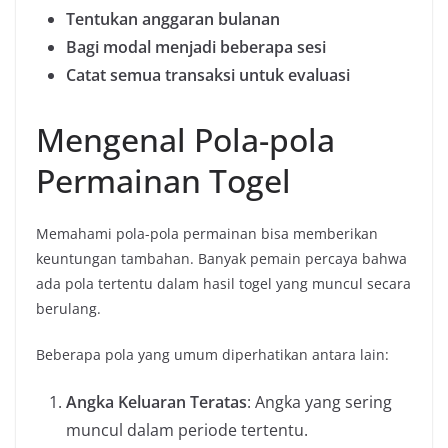
Tentukan anggaran bulanan
Bagi modal menjadi beberapa sesi
Catat semua transaksi untuk evaluasi
Mengenal Pola-pola
Permainan Togel
Memahami pola-pola permainan bisa memberikan
keuntungan tambahan. Banyak pemain percaya bahwa
ada pola tertentu dalam hasil togel yang muncul secara
berulang.
Beberapa pola yang umum diperhatikan antara lain:
Angka Keluaran Teratas
: Angka yang sering
muncul dalam periode tertentu.