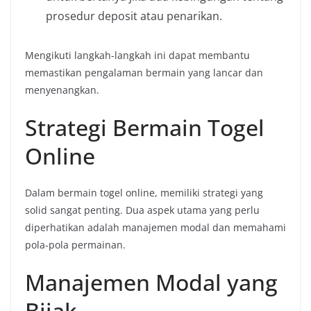
prosedur deposit atau penarikan.
Mengikuti langkah-langkah ini dapat membantu
memastikan pengalaman bermain yang lancar dan
menyenangkan.
Strategi Bermain Togel
Online
Dalam bermain togel online, memiliki strategi yang
solid sangat penting. Dua aspek utama yang perlu
diperhatikan adalah manajemen modal dan memahami
pola-pola permainan.
Manajemen Modal yang
Bijak