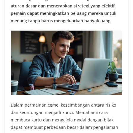
aturan dasar dan menerapkan strategi yang efektif,
pemain dapat meningkatkan peluang mereka untuk
menang tanpa harus mengeluarkan banyak uang.
Dalam permainan ceme, keseimbangan antara risiko
dan keuntungan menjadi kunci. Memahami cara
membaca kartu dan mengelola modal dengan bijak
dapat membuat perbedaan besar dalam pengalaman