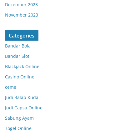
December 2023
November 2023
Categories
Bandar Bola
Bandar Slot
Blackjack Online
Casino Online
ceme
Judi Balap Kuda
Judi Capsa Online
Sabung Ayam
Togel Online