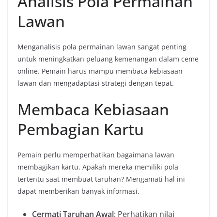
Analisis Pola Permainan
Lawan
Menganalisis pola permainan lawan sangat penting
untuk meningkatkan peluang kemenangan dalam ceme
online. Pemain harus mampu membaca kebiasaan
lawan dan mengadaptasi strategi dengan tepat.
Membaca Kebiasaan
Pembagian Kartu
Pemain perlu memperhatikan bagaimana lawan
membagikan kartu. Apakah mereka memiliki pola
tertentu saat membuat taruhan? Mengamati hal ini
dapat memberikan banyak informasi.
Cermati Taruhan Awal
: Perhatikan nilai