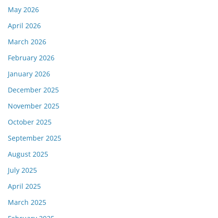
May 2026
April 2026
March 2026
February 2026
January 2026
December 2025
November 2025
October 2025
September 2025
August 2025
July 2025
April 2025
March 2025