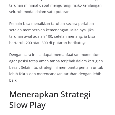
taruhan minimal dapat mengurangi risiko kehilangan
seluruh modal dalam satu putaran.
Pemain bisa menaikkan taruhan secara perlahan
setelah memperoleh kemenangan. Misalnya, jika
taruhan awal adalah 100, setelah menang, ia bisa
bertaruh 200 atau 300 di putaran berikutnya.
Dengan cara ini, ia dapat memanfaatkan momentum
agar posisi tetap aman tanpa terjebak dalam kerugian
besar. Selain itu, strategi ini membantu pemain untuk
lebih fokus dan merencanakan taruhan dengan lebih
baik.
Menerapkan Strategi
Slow Play