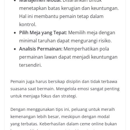
Manajemen Modal:
Disarankan untuk
menetapkan batas kerugian dan keuntungan.
Hal ini membantu pemain tetap dalam
kontrol.
Pilih Meja yang Tepat:
Memilih meja dengan
minimal taruhan dapat mengurangi risiko.
Analisis Permainan:
Memperhatikan pola
permainan lawan dapat menjadi keuntungan
tersendiri.
Pemain juga harus bersikap disiplin dan tidak terbawa
suasana saat bermain. Mengelola emosi sangat penting
untuk menjaga fokus dan strategi.
Dengan menggunakan tips ini, peluang untuk meraih
kemenangan lebih besar, meskipun dengan modal
yang terbatas. Keberhasilan dalam ceme online bukan