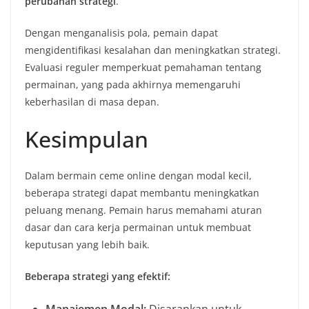
perubahan strategi
.
Dengan menganalisis pola, pemain dapat
mengidentifikasi kesalahan dan meningkatkan strategi.
Evaluasi reguler memperkuat pemahaman tentang
permainan, yang pada akhirnya memengaruhi
keberhasilan di masa depan.
Kesimpulan
Dalam bermain ceme online dengan modal kecil,
beberapa strategi dapat membantu meningkatkan
peluang menang. Pemain harus memahami aturan
dasar dan cara kerja permainan untuk membuat
keputusan yang lebih baik.
Beberapa strategi yang efektif: