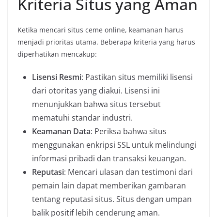
Kriteria Situs yang Aman
Ketika mencari situs ceme online, keamanan harus
menjadi prioritas utama. Beberapa kriteria yang harus
diperhatikan mencakup:
Lisensi Resmi
: Pastikan situs memiliki lisensi
dari otoritas yang diakui. Lisensi ini
menunjukkan bahwa situs tersebut
mematuhi standar industri.
Keamanan Data
: Periksa bahwa situs
menggunakan enkripsi SSL untuk melindungi
informasi pribadi dan transaksi keuangan.
Reputasi
: Mencari ulasan dan testimoni dari
pemain lain dapat memberikan gambaran
tentang reputasi situs. Situs dengan umpan
balik positif lebih cenderung aman.