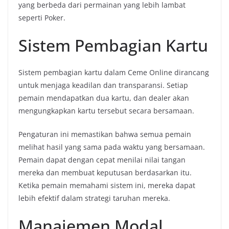
yang berbeda dari permainan yang lebih lambat
seperti Poker.
Sistem Pembagian Kartu
Sistem pembagian kartu dalam Ceme Online dirancang
untuk menjaga keadilan dan transparansi. Setiap
pemain mendapatkan dua kartu, dan dealer akan
mengungkapkan kartu tersebut secara bersamaan.
Pengaturan ini memastikan bahwa semua pemain
melihat hasil yang sama pada waktu yang bersamaan.
Pemain dapat dengan cepat menilai nilai tangan
mereka dan membuat keputusan berdasarkan itu.
Ketika pemain memahami sistem ini, mereka dapat
lebih efektif dalam strategi taruhan mereka.
Manajemen Modal