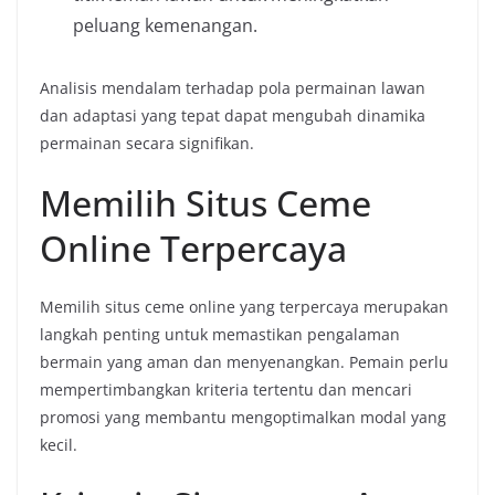
peluang kemenangan.
Analisis mendalam terhadap pola permainan lawan
dan adaptasi yang tepat dapat mengubah dinamika
permainan secara signifikan.
Memilih Situs Ceme
Online Terpercaya
Memilih situs ceme online yang terpercaya merupakan
langkah penting untuk memastikan pengalaman
bermain yang aman dan menyenangkan. Pemain perlu
mempertimbangkan kriteria tertentu dan mencari
promosi yang membantu mengoptimalkan modal yang
kecil.