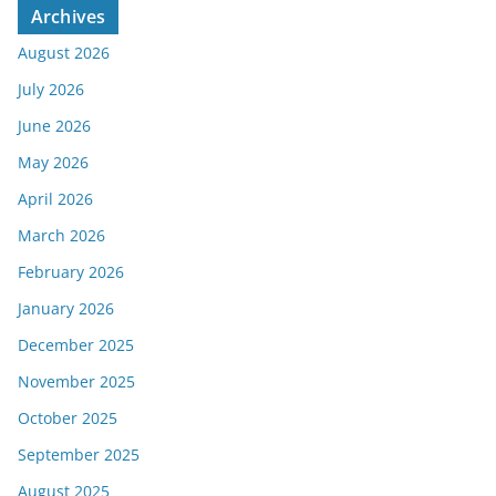
Archives
August 2026
July 2026
June 2026
May 2026
April 2026
March 2026
February 2026
January 2026
December 2025
November 2025
October 2025
September 2025
August 2025