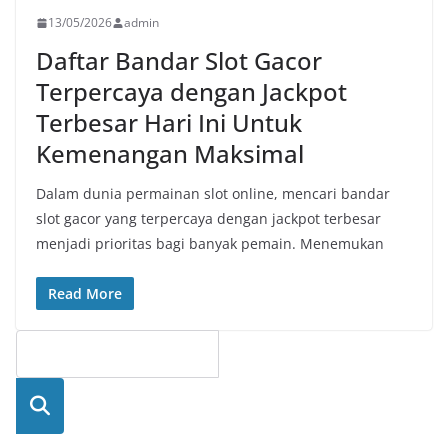
13/05/2026
admin
Daftar Bandar Slot Gacor
Terpercaya dengan Jackpot
Terbesar Hari Ini Untuk
Kemenangan Maksimal
Dalam dunia permainan slot online, mencari bandar
slot gacor yang terpercaya dengan jackpot terbesar
menjadi prioritas bagi banyak pemain. Menemukan
Read More
Searc
h