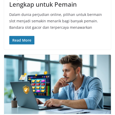
Lengkap untuk Pemain
Dalam dunia perjudian online, pilihan untuk bermain
slot menjadi semakin menarik bagi banyak pemain.
Bandara slot gacor dan terpercaya menawarkan
Read More