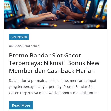
BANDAR SLOT
20/05/2026
admin
Promo Bandar Slot Gacor
Terpercaya: Nikmati Bonus New
Member dan Cashback Harian
Dalam dunia permainan slot online, mencari tempat
yang terpercaya sangat penting. Promo Bandar Slot
Gacor Terpercaya menawarkan bonus menarik untuk
Read More