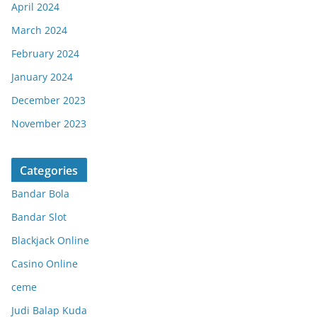
April 2024
March 2024
February 2024
January 2024
December 2023
November 2023
Categories
Bandar Bola
Bandar Slot
Blackjack Online
Casino Online
ceme
Judi Balap Kuda