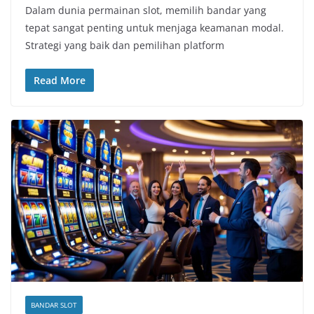
Dalam dunia permainan slot, memilih bandar yang
tepat sangat penting untuk menjaga keamanan modal.
Strategi yang baik dan pemilihan platform
Read More
BANDAR SLOT