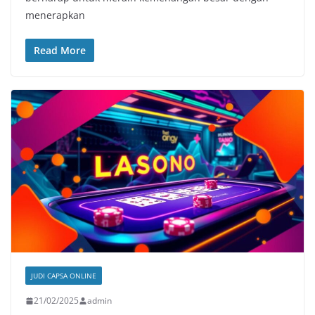
menerapkan
Read More
JUDI CAPSA ONLINE
21/02/2025
admin