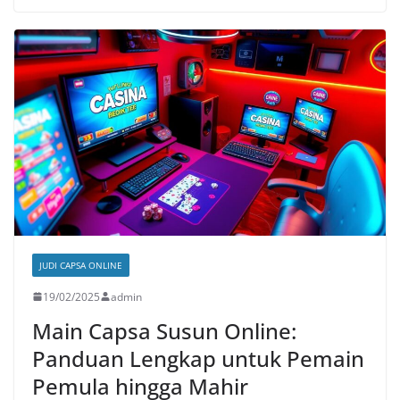
JUDI CAPSA ONLINE
19/02/2025
admin
Main Capsa Susun Online:
Panduan Lengkap untuk Pemain
Pemula hingga Mahir