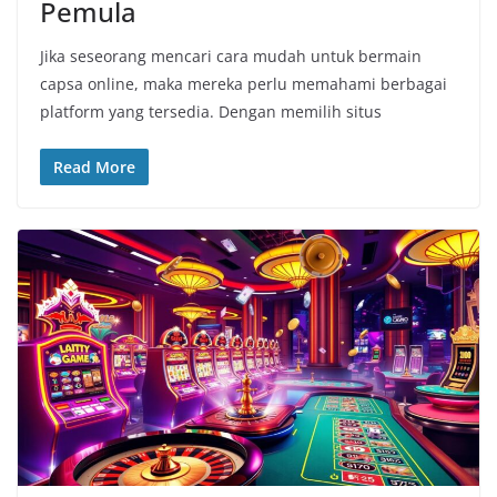
Pemula
Jika seseorang mencari cara mudah untuk bermain
capsa online, maka mereka perlu memahami berbagai
platform yang tersedia. Dengan memilih situs
Read More