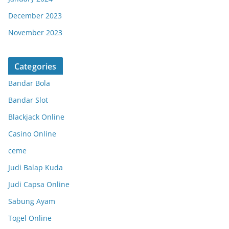
December 2023
November 2023
Categories
Bandar Bola
Bandar Slot
Blackjack Online
Casino Online
ceme
Judi Balap Kuda
Judi Capsa Online
Sabung Ayam
Togel Online