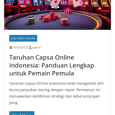
JUDI CAPSA ONLINE
19/04/2025
admin
Taruhan Capsa Online
Indonesia: Panduan Lengkap
untuk Pemain Pemula
Taruhan Capsa Online Indonesia telah mengambil alih
dunia perjudian daring dengan cepat. Permainan ini
menawarkan kombinasi strategi dan keberuntungan
yang