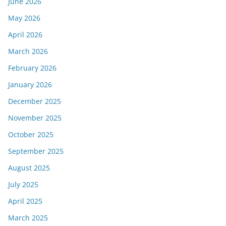
June 2026
May 2026
April 2026
March 2026
February 2026
January 2026
December 2025
November 2025
October 2025
September 2025
August 2025
July 2025
April 2025
March 2025