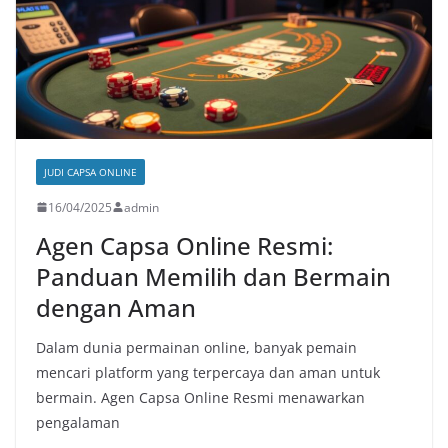
JUDI CAPSA ONLINE
16/04/2025
admin
Agen Capsa Online Resmi:
Panduan Memilih dan Bermain
dengan Aman
Dalam dunia permainan online, banyak pemain
mencari platform yang terpercaya dan aman untuk
bermain. Agen Capsa Online Resmi menawarkan
pengalaman