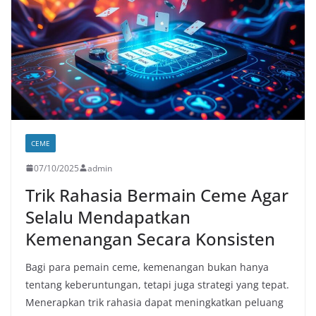
CEME
07/10/2025
admin
Trik Rahasia Bermain Ceme Agar
Selalu Mendapatkan
Kemenangan Secara Konsisten
Bagi para pemain ceme, kemenangan bukan hanya
tentang keberuntungan, tetapi juga strategi yang tepat.
Menerapkan trik rahasia dapat meningkatkan peluang