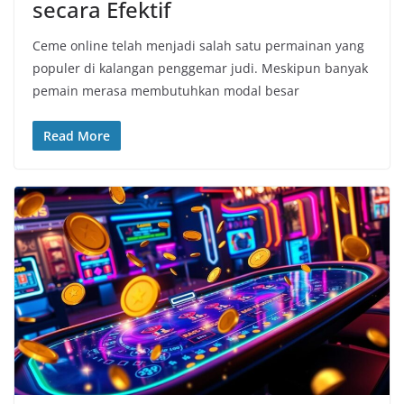
secara Efektif
Ceme online telah menjadi salah satu permainan yang
populer di kalangan penggemar judi. Meskipun banyak
pemain merasa membutuhkan modal besar
Read More