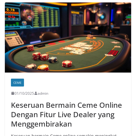
CEME
01/10/2025
admin
Keseruan Bermain Ceme Online
Dengan Fitur Live Dealer yang
Menggembirakan
Keseruan bermain Ceme online semakin meningkat