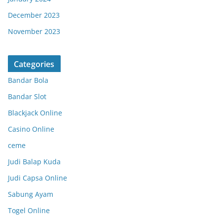
December 2023
November 2023
Categories
Bandar Bola
Bandar Slot
Blackjack Online
Casino Online
ceme
Judi Balap Kuda
Judi Capsa Online
Sabung Ayam
Togel Online