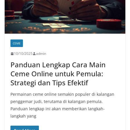
CEME
10/10/2025
admin
Panduan Lengkap Cara Main
Ceme Online untuk Pemula:
Strategi dan Tips Efektif
Permainan ceme online semakin populer di kalangan
penggemar judi, terutama di kalangan pemula.
Panduan lengkap ini akan memberikan langkah-
langkah yang