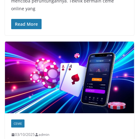
mencoba peruntungannya. Teknik bermain ceme
online yang
Read More
CEME
03/10/2025
admin