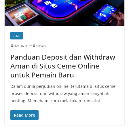
CEME
02/10/2025
admin
Panduan Deposit dan Withdraw
Aman di Situs Ceme Online
untuk Pemain Baru
Dalam dunia perjudian online, terutama di situs ceme,
proses deposit dan withdraw yang aman sangatlah
penting. Memahami cara melakukan transaksi
Read More