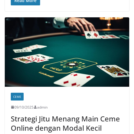
Read More
CEME
09/10/2025
admin
Strategi Jitu Menang Main Ceme
Online dengan Modal Kecil