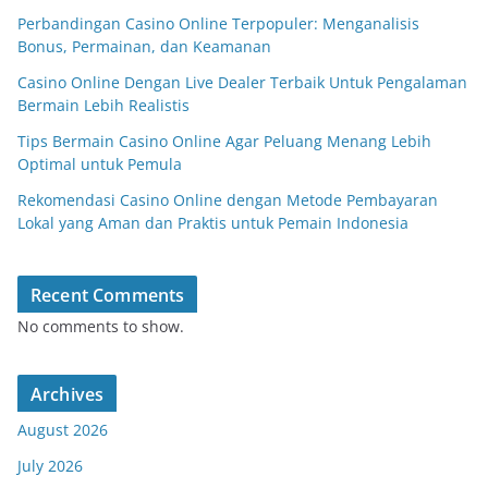
Perbandingan Casino Online Terpopuler: Menganalisis
Bonus, Permainan, dan Keamanan
Casino Online Dengan Live Dealer Terbaik Untuk Pengalaman
Bermain Lebih Realistis
Tips Bermain Casino Online Agar Peluang Menang Lebih
Optimal untuk Pemula
Rekomendasi Casino Online dengan Metode Pembayaran
Lokal yang Aman dan Praktis untuk Pemain Indonesia
Recent Comments
No comments to show.
Archives
August 2026
July 2026