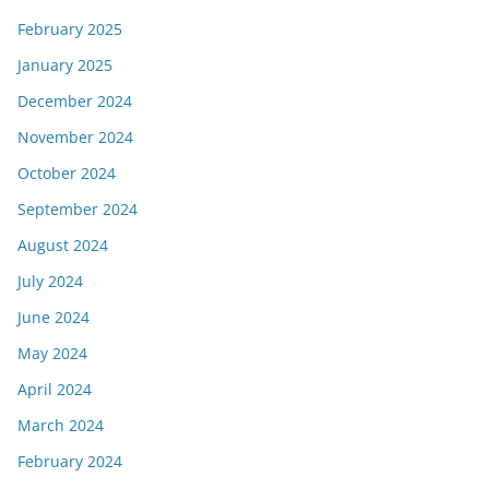
February 2025
January 2025
December 2024
November 2024
October 2024
September 2024
August 2024
July 2024
June 2024
May 2024
April 2024
March 2024
February 2024