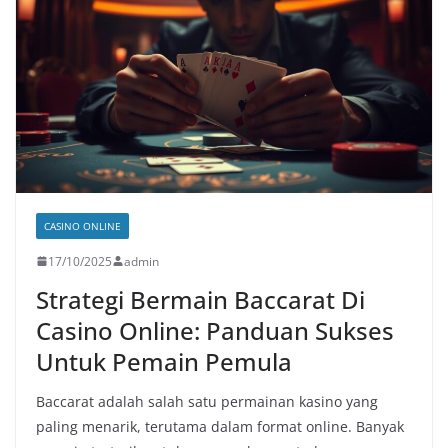
CASINO ONLINE
17/10/2025
admin
Strategi Bermain Baccarat Di
Casino Online: Panduan Sukses
Untuk Pemain Pemula
Baccarat adalah salah satu permainan kasino yang
paling menarik, terutama dalam format online. Banyak