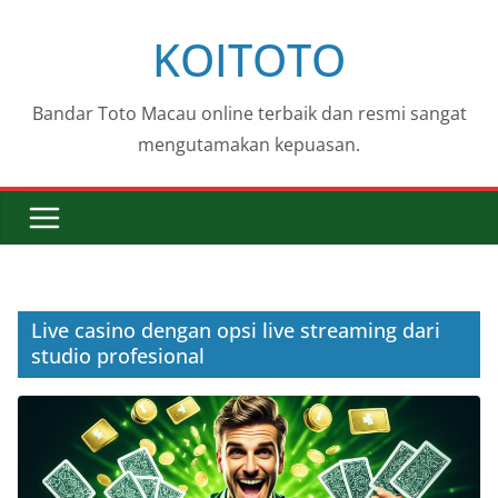
Skip
KOITOTO
to
content
Bandar Toto Macau online terbaik dan resmi sangat
mengutamakan kepuasan.
Live casino dengan opsi live streaming dari
studio profesional