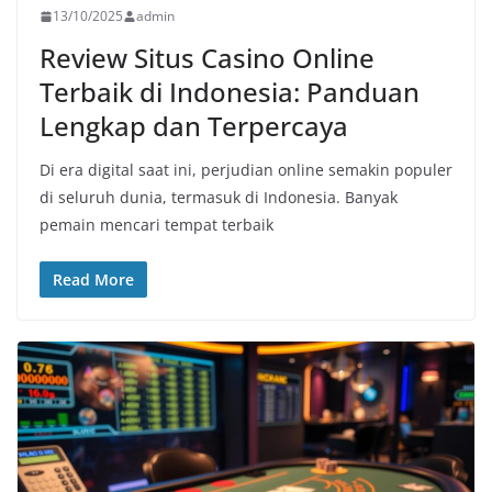
13/10/2025
admin
Review Situs Casino Online
Terbaik di Indonesia: Panduan
Lengkap dan Terpercaya
Di era digital saat ini, perjudian online semakin populer
di seluruh dunia, termasuk di Indonesia. Banyak
pemain mencari tempat terbaik
Read More