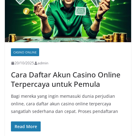
CASINO ONLINE
20/10/2025
admin
Cara Daftar Akun Casino Online
Terpercaya untuk Pemula
Bagi mereka yang ingin memasuki dunia perjudian
online, cara daftar akun casino online terpercaya
sangatlah sederhana dan cepat. Proses pendaftaran
Read More