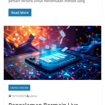
pemain tertarik untuk menemukan metode yang
Read More
CASINO ONLINE
16/10/2025
admin
Pengalaman Bermain Live