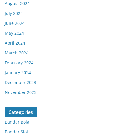
August 2024
July 2024
June 2024
May 2024
April 2024
March 2024
February 2024
January 2024
December 2023
November 2023
Categories
Bandar Bola
Bandar Slot