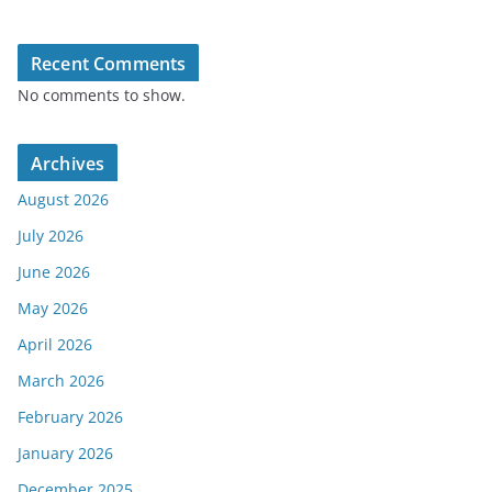
Recent Comments
No comments to show.
Archives
August 2026
July 2026
June 2026
May 2026
April 2026
March 2026
February 2026
January 2026
December 2025