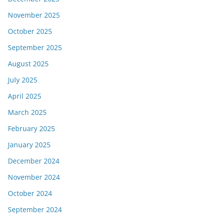
November 2025
October 2025
September 2025
August 2025
July 2025
April 2025
March 2025
February 2025
January 2025
December 2024
November 2024
October 2024
September 2024