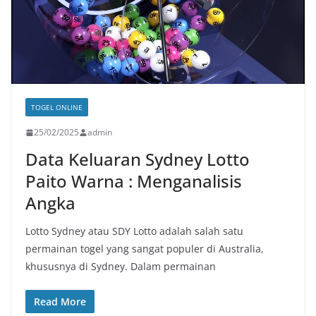
TOGEL ONLINE
25/02/2025
admin
Data Keluaran Sydney Lotto
Paito Warna : Menganalisis
Angka
Lotto Sydney atau SDY Lotto adalah salah satu
permainan togel yang sangat populer di Australia,
khususnya di Sydney. Dalam permainan
Read More