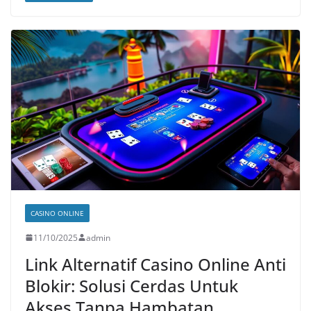
CASINO ONLINE
11/10/2025
admin
Link Alternatif Casino Online Anti
Blokir: Solusi Cerdas Untuk
Akses Tanpa Hambatan