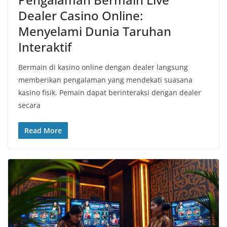
Dealer Casino Online:
Menyelami Dunia Taruhan
Interaktif
Bermain di kasino online dengan dealer langsung
memberikan pengalaman yang mendekati suasana
kasino fisik. Pemain dapat berinteraksi dengan dealer
secara
Read More