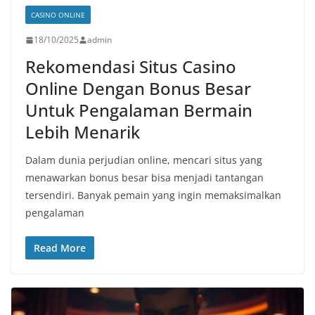
CASINO ONLINE
18/10/2025
admin
Rekomendasi Situs Casino
Online Dengan Bonus Besar
Untuk Pengalaman Bermain
Lebih Menarik
Dalam dunia perjudian online, mencari situs yang
menawarkan bonus besar bisa menjadi tantangan
tersendiri. Banyak pemain yang ingin memaksimalkan
pengalaman
Read More