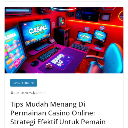
CASINO ONLINE
19/10/2025
admin
Tips Mudah Menang Di
Permainan Casino Online:
Strategi Efektif Untuk Pemain