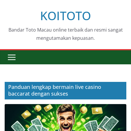
Skip
KOITOTO
to
content
Bandar Toto Macau online terbaik dan resmi sangat
mengutamakan kepuasan.
Panduan lengkap bermain live casino
baccarat dengan sukses