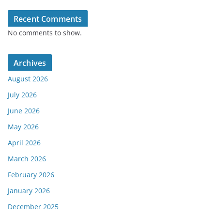
Recent Comments
No comments to show.
Archives
August 2026
July 2026
June 2026
May 2026
April 2026
March 2026
February 2026
January 2026
December 2025