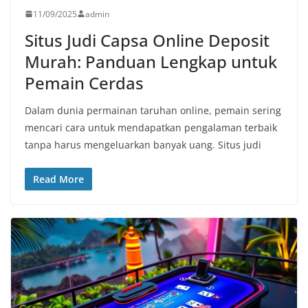
11/09/2025
admin
Situs Judi Capsa Online Deposit
Murah: Panduan Lengkap untuk
Pemain Cerdas
Dalam dunia permainan taruhan online, pemain sering
mencari cara untuk mendapatkan pengalaman terbaik
tanpa harus mengeluarkan banyak uang. Situs judi
Read More