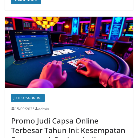
JUDI CAPSA ONLINE
15/09/2025
admin
Promo Judi Capsa Online
Terbesar Tahun Ini: Kesempatan