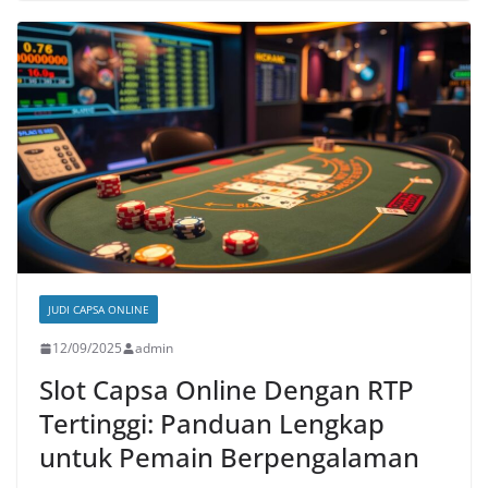
JUDI CAPSA ONLINE
12/09/2025
admin
Slot Capsa Online Dengan RTP
Tertinggi: Panduan Lengkap
untuk Pemain Berpengalaman