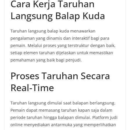
Cara Kerja Taruhan
Langsung Balap Kuda
Taruhan langsung balap kuda menawarkan
pengalaman yang dinamis dan interaktif bagi para
pemain. Melalui proses yang terstruktur dengan baik,
setiap elemen taruhan dijelaskan untuk memastikan
pemahaman yang baik bagi penjudi.
Proses Taruhan Secara
Real-Time
Taruhan langsung dimulai saat balapan berlangsung.
Pemain dapat memasang taruhan kapan saja dalam
periode taruhan hingga balapan dimulai. Platform judi
online menyediakan antarmuka yang memperlihatkan