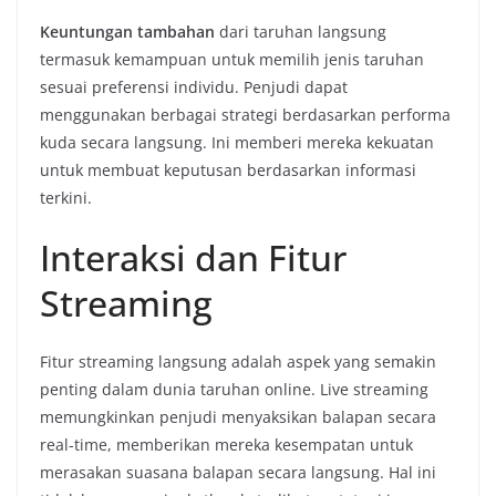
Keuntungan tambahan
dari taruhan langsung
termasuk kemampuan untuk memilih jenis taruhan
sesuai preferensi individu. Penjudi dapat
menggunakan berbagai strategi berdasarkan performa
kuda secara langsung. Ini memberi mereka kekuatan
untuk membuat keputusan berdasarkan informasi
terkini.
Interaksi dan Fitur
Streaming
Fitur streaming langsung adalah aspek yang semakin
penting dalam dunia taruhan online. Live streaming
memungkinkan penjudi menyaksikan balapan secara
real-time, memberikan mereka kesempatan untuk
merasakan suasana balapan secara langsung. Hal ini