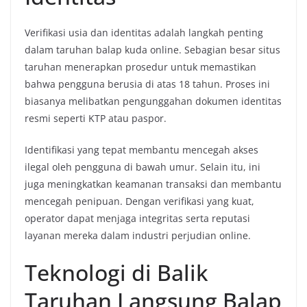
Verifikasi usia dan identitas adalah langkah penting
dalam taruhan balap kuda online. Sebagian besar situs
taruhan menerapkan prosedur untuk memastikan
bahwa pengguna berusia di atas 18 tahun. Proses ini
biasanya melibatkan pengunggahan dokumen identitas
resmi seperti KTP atau paspor.
Identifikasi yang tepat membantu mencegah akses
ilegal oleh pengguna di bawah umur. Selain itu, ini
juga meningkatkan keamanan transaksi dan membantu
mencegah penipuan. Dengan verifikasi yang kuat,
operator dapat menjaga integritas serta reputasi
layanan mereka dalam industri perjudian online.
Teknologi di Balik
Taruhan Langsung Balap