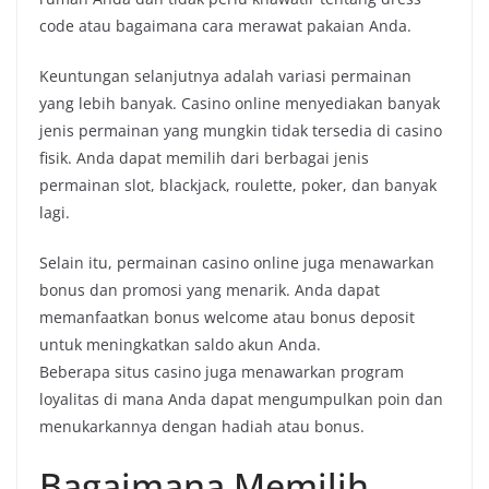
code atau bagaimana cara merawat pakaian Anda.
Keuntungan selanjutnya adalah variasi permainan
yang lebih banyak. Casino online menyediakan banyak
jenis permainan yang mungkin tidak tersedia di casino
fisik. Anda dapat memilih dari berbagai jenis
permainan slot, blackjack, roulette, poker, dan banyak
lagi.
Selain itu, permainan casino online juga menawarkan
bonus dan promosi yang menarik. Anda dapat
memanfaatkan bonus welcome atau bonus deposit
untuk meningkatkan saldo akun Anda.
Beberapa situs casino juga menawarkan program
loyalitas di mana Anda dapat mengumpulkan poin dan
menukarkannya dengan hadiah atau bonus.
Bagaimana Memilih