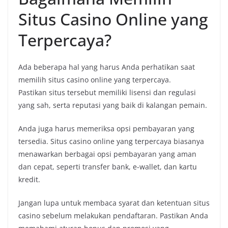
Situs Casino Online yang
Terpercaya?
Ada beberapa hal yang harus Anda perhatikan saat
memilih situs casino online yang terpercaya.
Pastikan situs tersebut memiliki lisensi dan regulasi
yang sah, serta reputasi yang baik di kalangan pemain.
Anda juga harus memeriksa opsi pembayaran yang
tersedia. Situs casino online yang terpercaya biasanya
menawarkan berbagai opsi pembayaran yang aman
dan cepat, seperti transfer bank, e-wallet, dan kartu
kredit.
Jangan lupa untuk membaca syarat dan ketentuan situs
casino sebelum melakukan pendaftaran. Pastikan Anda