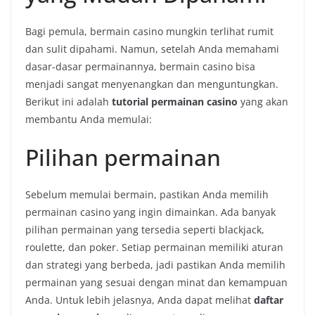
Bagi pemula, bermain casino mungkin terlihat rumit
dan sulit dipahami. Namun, setelah Anda memahami
dasar-dasar permainannya, bermain casino bisa
menjadi sangat menyenangkan dan menguntungkan.
Berikut ini adalah
tutorial permainan casino
yang akan
membantu Anda memulai:
Pilihan permainan
Sebelum memulai bermain, pastikan Anda memilih
permainan casino yang ingin dimainkan. Ada banyak
pilihan permainan yang tersedia seperti blackjack,
roulette, dan poker. Setiap permainan memiliki aturan
dan strategi yang berbeda, jadi pastikan Anda memilih
permainan yang sesuai dengan minat dan kemampuan
Anda. Untuk lebih jelasnya, Anda dapat melihat
daftar