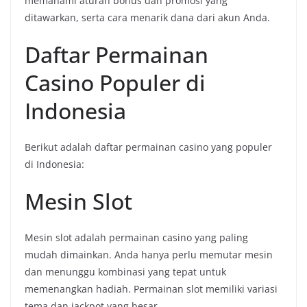
memahami aturan bonus dan promosi yang
ditawarkan, serta cara menarik dana dari akun Anda.
Daftar Permainan
Casino Populer di
Indonesia
Berikut adalah daftar permainan casino yang populer
di Indonesia:
Mesin Slot
Mesin slot adalah permainan casino yang paling
mudah dimainkan. Anda hanya perlu memutar mesin
dan menunggu kombinasi yang tepat untuk
memenangkan hadiah. Permainan slot memiliki variasi
tema dan jackpot yang besar.