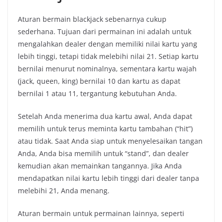
Aturan bermain blackjack sebenarnya cukup
sederhana. Tujuan dari permainan ini adalah untuk
mengalahkan dealer dengan memiliki nilai kartu yang
lebih tinggi, tetapi tidak melebihi nilai 21. Setiap kartu
bernilai menurut nominalnya, sementara kartu wajah
(jack, queen, king) bernilai 10 dan kartu as dapat
bernilai 1 atau 11, tergantung kebutuhan Anda.
Setelah Anda menerima dua kartu awal, Anda dapat
memilih untuk terus meminta kartu tambahan (“hit”)
atau tidak. Saat Anda siap untuk menyelesaikan tangan
Anda, Anda bisa memilih untuk “stand”, dan dealer
kemudian akan memainkan tangannya. Jika Anda
mendapatkan nilai kartu lebih tinggi dari dealer tanpa
melebihi 21, Anda menang.
Aturan bermain untuk permainan lainnya, seperti