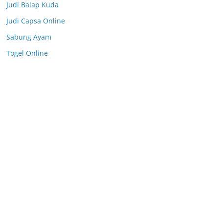
Judi Balap Kuda
Judi Capsa Online
Sabung Ayam
Togel Online