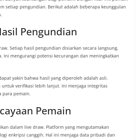
m setiap pengundian. Berikut adalah beberapa keunggulan
n.
Hasil Pengundian
raw. Setiap hasil pengundian disiarkan secara langsung,
. Ini mengurangi potensi kecurangan dan meningkatkan
apat yakin bahwa hasil yang diperoleh adalah asli.
tuk verifikasi lebih lanjut. Ini menjaga integritas
 para pemain.
cayaan Pemain
ikan dalam live draw. Platform yang mengutamakan
logi enkripsi canggih. Hal ini menjaga data pribadi dan