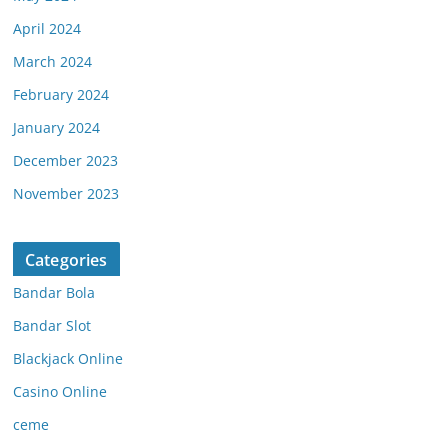
April 2024
March 2024
February 2024
January 2024
December 2023
November 2023
Categories
Bandar Bola
Bandar Slot
Blackjack Online
Casino Online
ceme