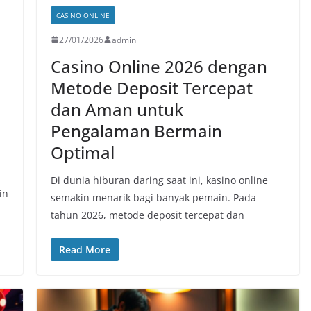
CASINO ONLINE
27/01/2026
admin
Casino Online 2026 dengan
Metode Deposit Tercepat
dan Aman untuk
Pengalaman Bermain
Optimal
Di dunia hiburan daring saat ini, kasino online
in
semakin menarik bagi banyak pemain. Pada
tahun 2026, metode deposit tercepat dan
Read More