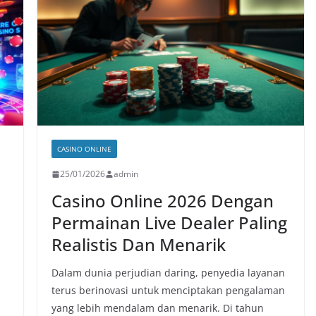
CASINO ONLINE
25/01/2026
admin
Casino Online 2026 Dengan
Permainan Live Dealer Paling
Realistis Dan Menarik
Dalam dunia perjudian daring, penyedia layanan
terus berinovasi untuk menciptakan pengalaman
yang lebih mendalam dan menarik. Di tahun