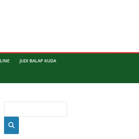
LINE
JUDI BALAP KUDA
Searc
h