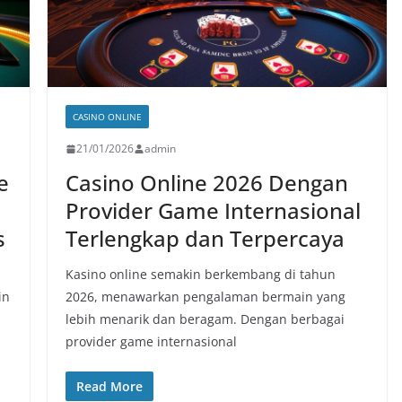
CASINO ONLINE
21/01/2026
admin
e
Casino Online 2026 Dengan
Provider Game Internasional
s
Terlengkap dan Terpercaya
Kasino online semakin berkembang di tahun
in
2026, menawarkan pengalaman bermain yang
lebih menarik dan beragam. Dengan berbagai
provider game internasional
Read More