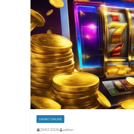
CASINO ONLINE
29/01/2026
admin