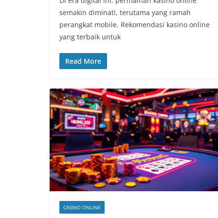
Di era digital ini, permainan kasino online
semakin diminati, terutama yang ramah
perangkat mobile. Rekomendasi kasino online
yang terbaik untuk
Read More
CASINO ONLINE