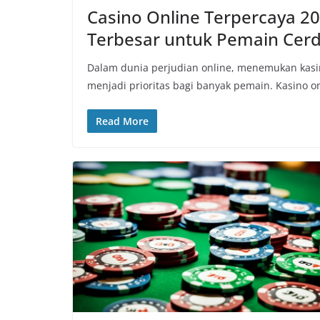
Casino Online Terpercaya 2
Terbesar untuk Pemain Cer
Dalam dunia perjudian online, menemukan kasin
menjadi prioritas bagi banyak pemain. Kasino o
Read More