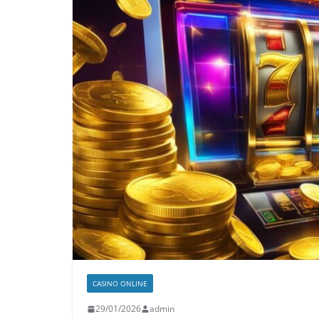
CASINO ONLINE
29/01/2026
admin