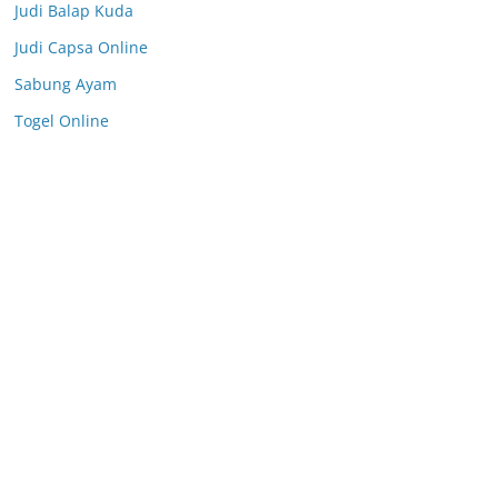
Judi Balap Kuda
Judi Capsa Online
Sabung Ayam
Togel Online