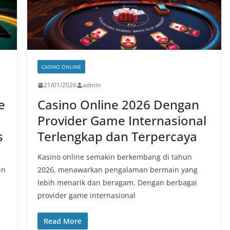
CASINO ONLINE
21/01/2026
admin
e
Casino Online 2026 Dengan
Provider Game Internasional
s
Terlengkap dan Terpercaya
Kasino online semakin berkembang di tahun
in
2026, menawarkan pengalaman bermain yang
lebih menarik dan beragam. Dengan berbagai
provider game internasional
Read More