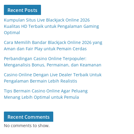
Recent Posts
Kumpulan Situs Live Blackjack Online 2026
Kualitas HD Terbaik untuk Pengalaman Gaming
Optimal
Cara Memilih Bandar Blackjack Online 2026 yang
Aman dan Fair Play untuk Pemain Cerdas
Perbandingan Casino Online Terpopuler:
Menganalisis Bonus, Permainan, dan Keamanan
Casino Online Dengan Live Dealer Terbaik Untuk
Pengalaman Bermain Lebih Realistis
Tips Bermain Casino Online Agar Peluang
Menang Lebih Optimal untuk Pemula
Recent Comments
No comments to show.